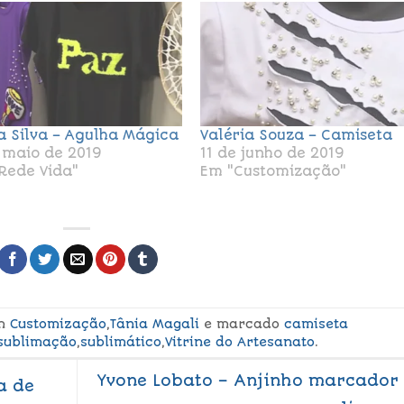
a Silva – Agulha Mágica
Valéria Souza – Camiseta
 maio de 2019
11 de junho de 2019
Rede Vida"
Em "Customização"
em
Customização
,
Tânia Magali
e marcado
camiseta
sublimação
,
sublimático
,
Vitrine do Artesanato
.
Yvone Lobato – Anjinho marcador
a de