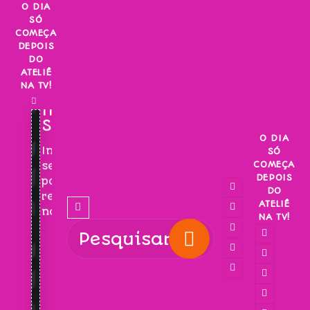
Skip
O DIA
SÓ
to
COMEÇA
content
DEPOIS
DO
ATELIÊ
NA TV!
INSCREVA-
SE!
O DIA
Inscreva-
SÓ
COMEÇA
se
DEPOIS
para
DO
receber
ATELIÊ
novidades!
NA TV!