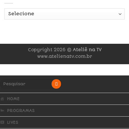
Copyright 2026 ©
Ateliê na TV
www.atelienatv.com.br
HOME
PROGRAMAS
LIVES