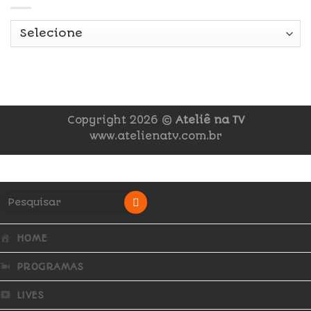
Copyright 2026 ©
Ateliê na TV
www.atelienatv.com.br
HOME
PROGRAMAS
LIVES