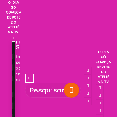
Skip
O DIA
SÓ
to
COMEÇA
content
DEPOIS
DO
ATELIÊ
NA TV!
INSCREVA-
SE!
O DIA
Inscreva-
SÓ
COMEÇA
se
DEPOIS
para
DO
receber
ATELIÊ
novidades!
NA TV!