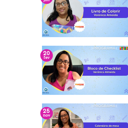
jun
20
fev
25
nov