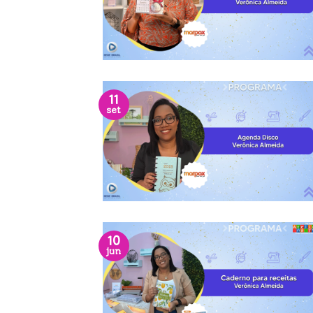
11
set
10
jun