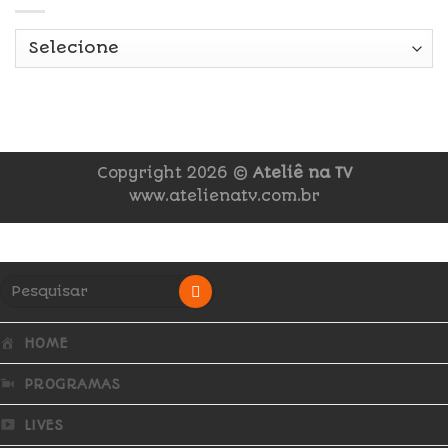
Copyright 2026 ©
Ateliê na TV
www.atelienatv.com.br
HOME
PROGRAMAS
LIVES