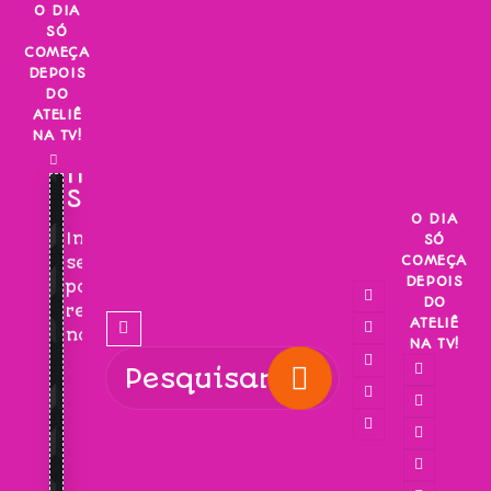
Skip
O DIA
SÓ
to
COMEÇA
content
DEPOIS
DO
ATELIÊ
NA TV!
INSCREVA-
SE!
O DIA
Inscreva-
SÓ
COMEÇA
se
DEPOIS
para
DO
receber
ATELIÊ
novidades!
NA TV!