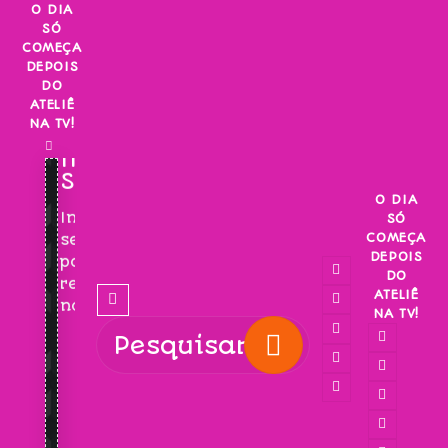
Skip
O DIA
SÓ
to
COMEÇA
content
DEPOIS
DO
ATELIÊ
NA TV!
INSCREVA-
SE!
O DIA
Inscreva-
SÓ
COMEÇA
se
DEPOIS
para
DO
receber
ATELIÊ
novidades!
NA TV!