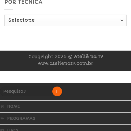
POR TÉCNICA
Copyright 2026 ©
Ateliê na TV
www.atelienatv.com.br
HOME
PROGRAMAS
LIVES