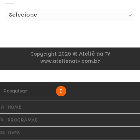
Copyright 2026 ©
Ateliê na TV
www.atelienatv.com.br
HOME
PROGRAMAS
LIVES