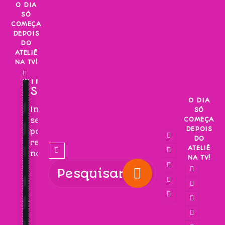
Skip
O DIA
SÓ
to
COMEÇA
content
DEPOIS
DO
ATELIÊ
NA TV!
INSCREVA-
SE!
O DIA
Inscreva-
SÓ
COMEÇA
se
DEPOIS
para
DO
receber
ATELIÊ
novidades!
NA TV!