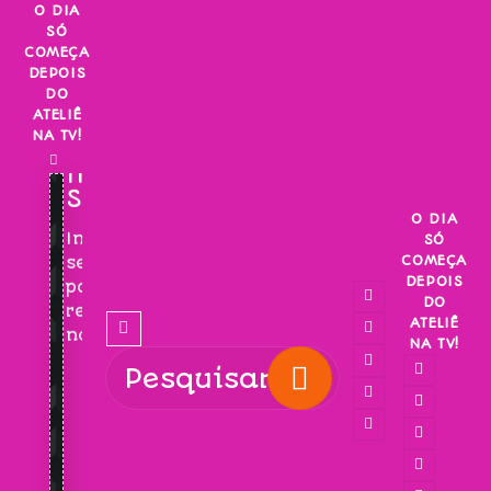
Skip
O DIA
SÓ
to
COMEÇA
content
DEPOIS
DO
ATELIÊ
NA TV!
INSCREVA-
SE!
O DIA
Inscreva-
SÓ
COMEÇA
se
DEPOIS
para
DO
receber
ATELIÊ
novidades!
NA TV!