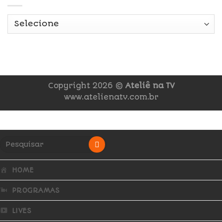
Copyright 2026 ©
Ateliê na TV
www.atelienatv.com.br
HOME
PROGRAMAS
LIVES