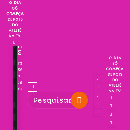
Skip
O DIA
SÓ
to
COMEÇA
content
DEPOIS
DO
ATELIÊ
NA TV!
INSCREVA-
SE!
O DIA
Inscreva-
SÓ
COMEÇA
se
DEPOIS
para
DO
receber
ATELIÊ
novidades!
NA TV!