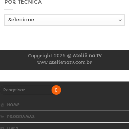
POR TÉCNICA
Copyright 2026 ©
Ateliê na TV
www.atelienatv.com.br
HOME
PROGRAMAS
LIVES