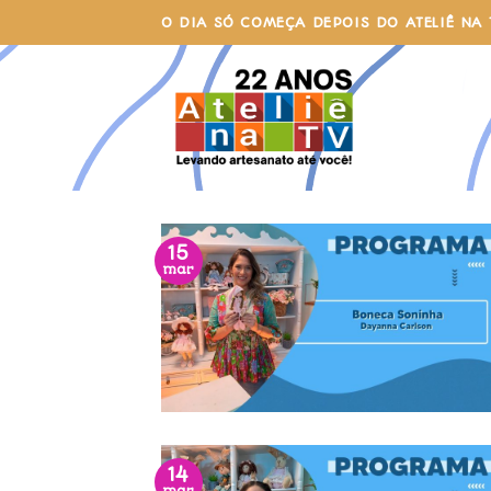
Skip
O DIA SÓ COMEÇA DEPOIS DO ATELIÊ NA 
to
content
15
mar
14