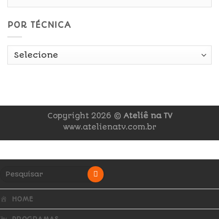
POR TÉCNICA
Copyright 2026 ©
Ateliê na TV
www.atelienatv.com.br
HOME