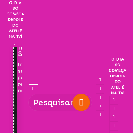
Skip
O DIA
SÓ
to
COMEÇA
content
DEPOIS
DO
ATELIÊ
NA TV!
INSCREVA-
SE!
O DIA
Inscreva-
SÓ
COMEÇA
se
DEPOIS
para
DO
receber
ATELIÊ
novidades!
NA TV!