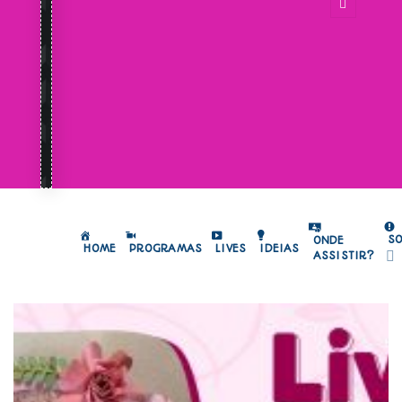
S
ONDE
HOME
PROGRAMAS
LIVES
IDEIAS
ASSISTIR?