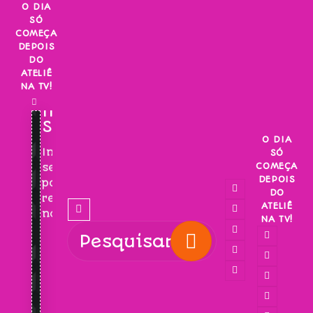
Skip
O DIA
SÓ
to
COMEÇA
content
DEPOIS
DO
ATELIÊ
NA TV!
INSCREVA-
SE!
O DIA
Inscreva-
SÓ
COMEÇA
se
DEPOIS
para
DO
receber
ATELIÊ
novidades!
NA TV!