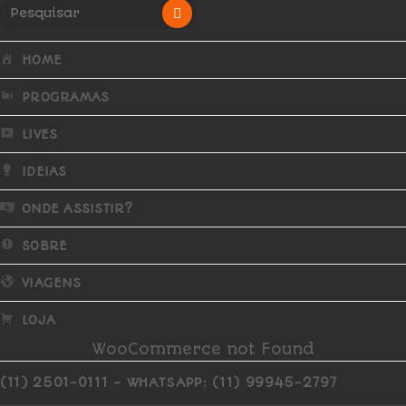
HOME
PROGRAMAS
LIVES
IDEIAS
ONDE ASSISTIR?
SOBRE
VIAGENS
LOJA
WooCommerce not Found
(11) 2501-0111 - WHATSAPP: (11) 99945-2797