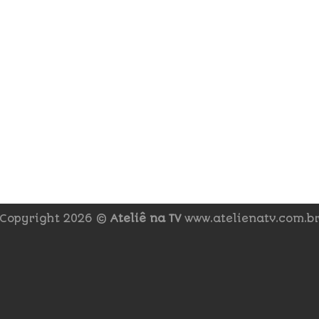
Copyright 2026 ©
Ateliê na TV
www.atelienatv.com.b