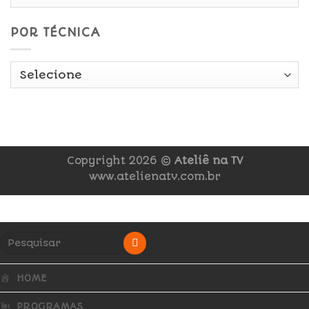
POR TÉCNICA
Copyright 2026 ©
Ateliê na TV
www.atelienatv.com.br
HOME
PROGRAMAS