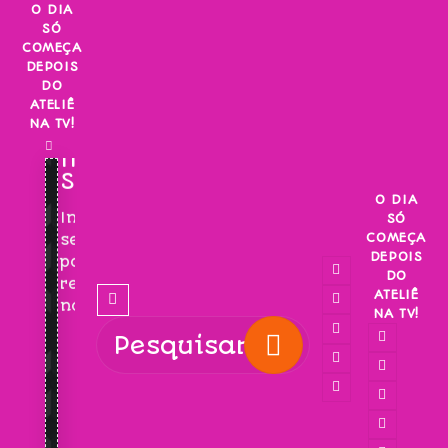
Skip
O DIA
SÓ
to
COMEÇA
content
DEPOIS
DO
ATELIÊ
NA TV!
INSCREVA-
SE!
O DIA
Inscreva-
SÓ
COMEÇA
se
DEPOIS
para
DO
receber
ATELIÊ
novidades!
NA TV!