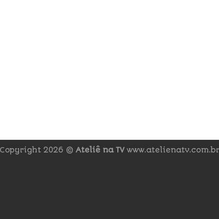
Copyright 2026 ©
Ateliê na TV
www.atelienatv.com.b