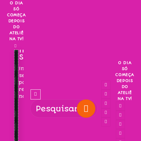
Skip
O DIA
SÓ
to
COMEÇA
content
DEPOIS
DO
ATELIÊ
NA TV!
INSCREVA-
SE!
O DIA
Inscreva-
SÓ
COMEÇA
se
DEPOIS
para
DO
receber
ATELIÊ
novidades!
NA TV!