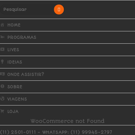
HOME
PROGRAMAS
LIVES
IDEIAS
ONDE ASSISTIR?
SOBRE
VIAGENS
LOJA
WooCommerce not Found
(11) 2501-0111 - WHATSAPP: (11) 99945-2797