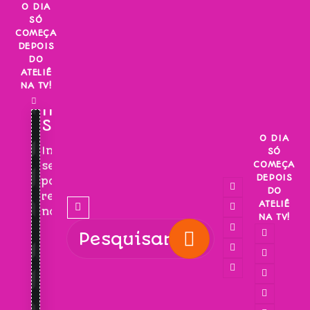
Skip
O DIA
SÓ
to
COMEÇA
content
DEPOIS
DO
ATELIÊ
NA TV!
INSCREVA-
SE!
O DIA
Inscreva-
SÓ
COMEÇA
se
DEPOIS
para
DO
receber
ATELIÊ
novidades!
NA TV!