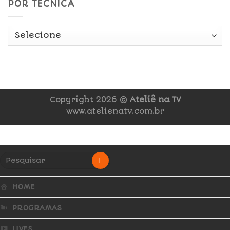
POR TÉCNICA
Copyright 2026 ©
Ateliê na TV
www.atelienatv.com.br
HOME
PROGRAMAS
LIVES