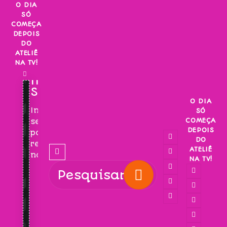
Skip
O DIA
SÓ
to
COMEÇA
content
DEPOIS
DO
ATELIÊ
NA TV!
INSCREVA-
SE!
O DIA
Inscreva-
SÓ
COMEÇA
se
DEPOIS
para
DO
receber
ATELIÊ
novidades!
NA TV!