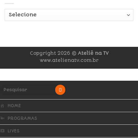
Copyright 2026 ©
Ateliê na TV
www.atelienatv.com.br
HOME
PROGRAMAS
LIVES