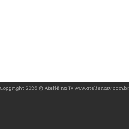
Copyright 2026 ©
Ateliê na TV
www.atelienatv.com.b