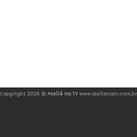
Copyright 2026 ©
Ateliê na TV
www.atelienatv.com.b