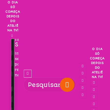
Skip
O DIA
SÓ
to
COMEÇA
content
DEPOIS
DO
ATELIÊ
NA TV!
INSCREVA-
SE!
O DIA
Inscreva-
SÓ
COMEÇA
se
DEPOIS
para
DO
receber
ATELIÊ
novidades!
NA TV!