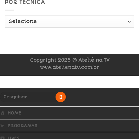
POR TÉCNICA
Copyright 2026 ©
Ateliê na TV
www.atelienatv.com.br
HOME
PROGRAMAS
LIVES