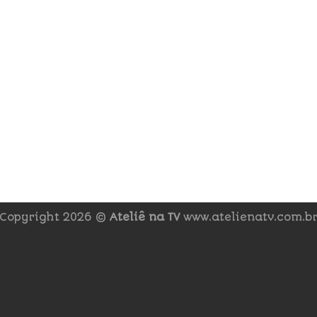
Copyright 2026 ©
Ateliê na TV
www.atelienatv.com.b