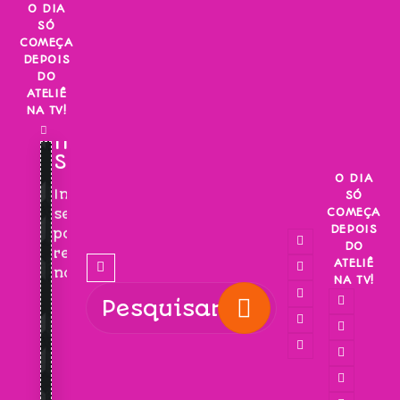
Skip
O DIA
SÓ
to
COMEÇA
content
DEPOIS
DO
ATELIÊ
NA TV!
INSCREVA-
SE!
O DIA
Inscreva-
SÓ
COMEÇA
se
DEPOIS
para
DO
receber
ATELIÊ
novidades!
NA TV!