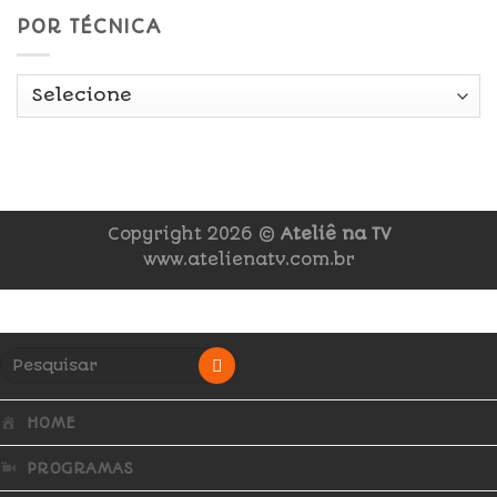
POR TÉCNICA
Copyright 2026 ©
Ateliê na TV
www.atelienatv.com.br
HOME
PROGRAMAS