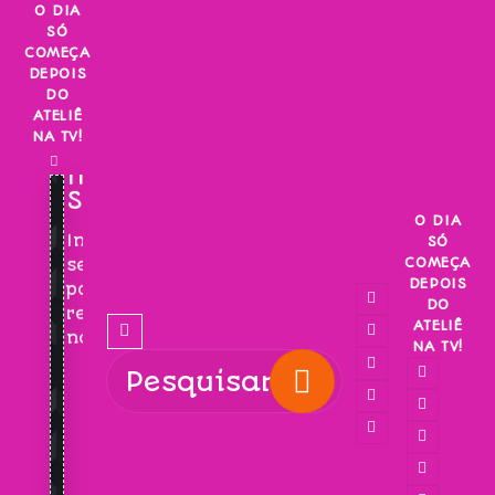
Skip
O DIA
SÓ
to
COMEÇA
content
DEPOIS
DO
ATELIÊ
NA TV!
INSCREVA-
SE!
O DIA
Inscreva-
SÓ
COMEÇA
se
DEPOIS
para
DO
receber
ATELIÊ
novidades!
NA TV!