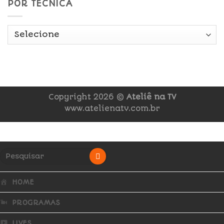
POR TÉCNICA
Copyright 2026 ©
Ateliê na TV
www.atelienatv.com.br
HOME
PROGRAMAS
LIVES