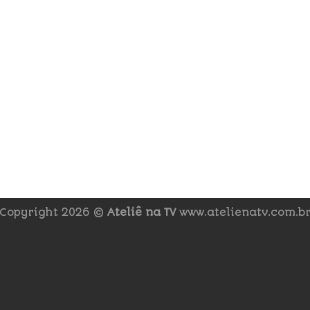
Copyright 2026 ©
Ateliê na TV
www.atelienatv.com.b