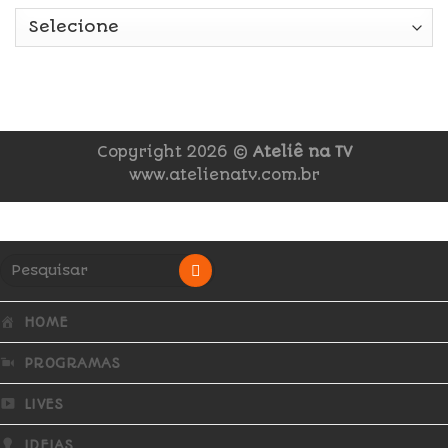
Copyright 2026 ©
Ateliê na TV
www.atelienatv.com.br
HOME
PROGRAMAS
LIVES
IDEIAS