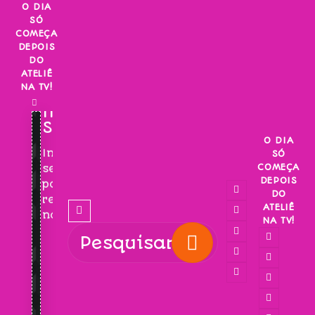
Skip
O DIA
SÓ
to
COMEÇA
content
DEPOIS
DO
ATELIÊ
NA TV!
INSCREVA-
SE!
O DIA
Inscreva-
SÓ
COMEÇA
se
DEPOIS
para
DO
receber
ATELIÊ
novidades!
NA TV!