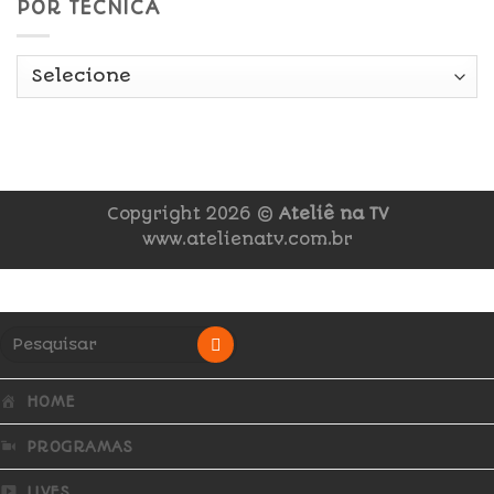
POR TÉCNICA
Copyright 2026 ©
Ateliê na TV
www.atelienatv.com.br
HOME
PROGRAMAS
LIVES