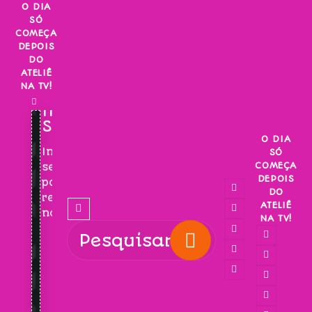
Skip
O DIA
SÓ
to
COMEÇA
content
DEPOIS
DO
ATELIÊ
NA TV!
INSCREVA-
SE!
O DIA
Inscreva-
SÓ
COMEÇA
se
DEPOIS
para
DO
receber
ATELIÊ
novidades!
NA TV!