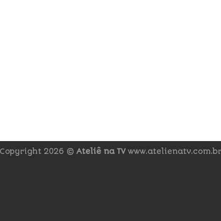
Copyright 2026 ©
Ateliê na TV
www.atelienatv.com.b