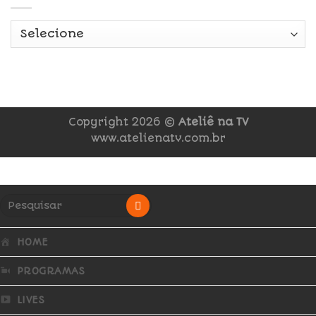
Copyright 2026 ©
Ateliê na TV
www.atelienatv.com.br
HOME
PROGRAMAS
LIVES