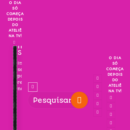
Skip
O DIA
SÓ
to
COMEÇA
content
DEPOIS
DO
ATELIÊ
NA TV!
INSCREVA-
SE!
O DIA
Inscreva-
SÓ
COMEÇA
se
DEPOIS
para
DO
receber
ATELIÊ
novidades!
NA TV!