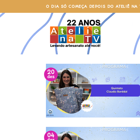
Skip
O DIA SÓ COMEÇA DEPOIS DO ATELIÊ NA 
to
content
20
dez
04