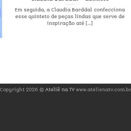
Em seguida, a Claudia Barddal confecciona
esse quinteto de peças lindas que serve de
inspiração até [...]
Copyright 2026 ©
Ateliê na TV
www.atelienatv.com.b