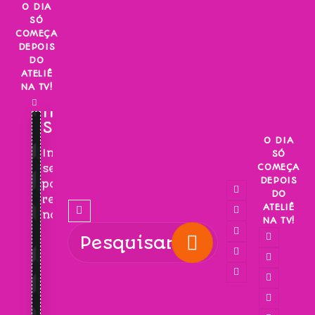
Skip
O DIA
SÓ
to
COMEÇA
content
DEPOIS
DO
ATELIÊ
NA TV!
INSCREVA-
SE!
O DIA
Inscreva-
SÓ
COMEÇA
se
DEPOIS
para
DO
receber
ATELIÊ
novidades!
NA TV!