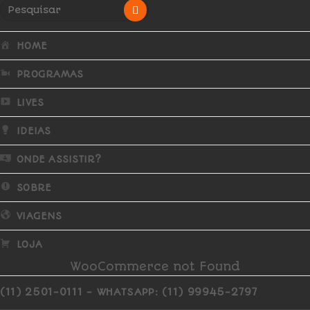
HOME
PROGRAMAS
LIVES
IDEIAS
ONDE ASSISTIR?
SOBRE
VIAGENS
LOJA
WooCommerce not Found
(11) 2501-0111 - WHATSAPP: (11) 99945-2797