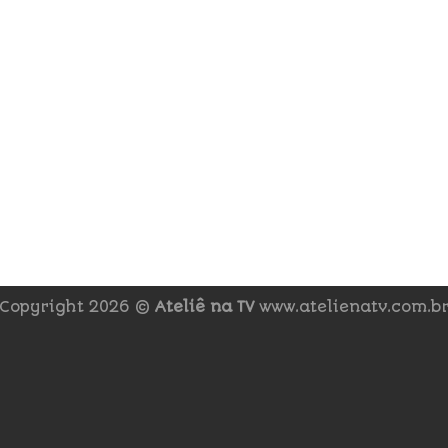
Copyright 2026 ©
Ateliê na TV
www.atelienatv.com.b