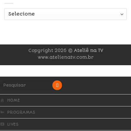
Copyright 2026 ©
Ateliê na TV
www.atelienatv.com.br
HOME
PROGRAMAS
LIVES