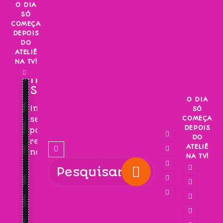
Skip
O DIA
SÓ
to
COMEÇA
content
DEPOIS
DO
ATELIÊ
NA TV!
INSCREVA-
SE!
O DIA
Inscreva-
SÓ
COMEÇA
se
DEPOIS
para
DO
receber
ATELIÊ
novidades!
NA TV!