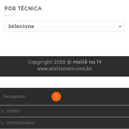
POR TÉCNICA
Copyright 2026 ©
Ateliê na TV
www.atelienatv.com.br
HOME
PROGRAMAS