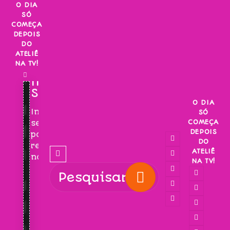
Skip
O DIA
SÓ
to
COMEÇA
content
DEPOIS
DO
ATELIÊ
NA TV!
INSCREVA-
SE!
O DIA
Inscreva-
SÓ
COMEÇA
se
DEPOIS
para
DO
receber
ATELIÊ
novidades!
NA TV!