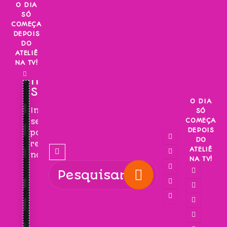
Skip
O DIA
SÓ
to
COMEÇA
content
DEPOIS
DO
ATELIÊ
NA TV!
INSCREVA-
SE!
O DIA
Inscreva-
SÓ
COMEÇA
se
DEPOIS
para
DO
receber
ATELIÊ
novidades!
NA TV!