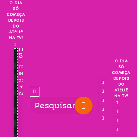
Skip
O DIA
SÓ
to
COMEÇA
content
DEPOIS
DO
ATELIÊ
NA TV!
INSCREVA-
SE!
O DIA
Inscreva-
SÓ
COMEÇA
se
DEPOIS
para
DO
receber
ATELIÊ
novidades!
NA TV!