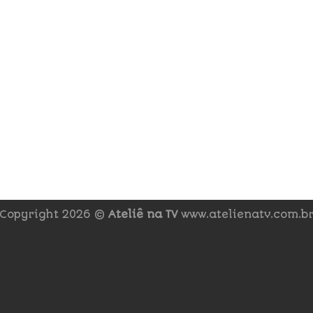
Copyright 2026 ©
Ateliê na TV
www.atelienatv.com.b