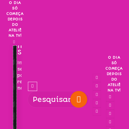
Skip
O DIA
SÓ
to
COMEÇA
content
DEPOIS
DO
ATELIÊ
NA TV!
INSCREVA-
SE!
O DIA
Inscreva-
SÓ
COMEÇA
se
DEPOIS
para
DO
receber
ATELIÊ
novidades!
NA TV!