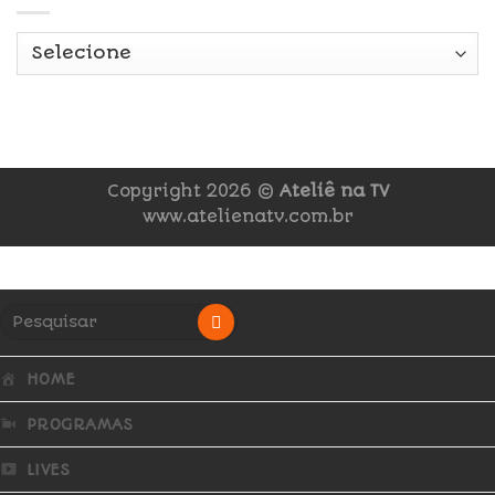
Copyright 2026 ©
Ateliê na TV
www.atelienatv.com.br
HOME
PROGRAMAS
LIVES