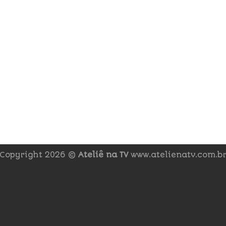
Copyright 2026 ©
Ateliê na TV
www.atelienatv.com.b