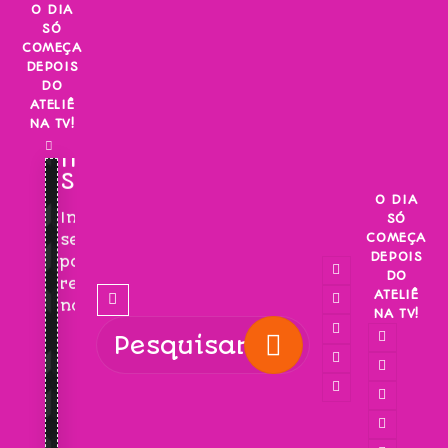
Skip
O DIA
SÓ
to
COMEÇA
content
DEPOIS
DO
ATELIÊ
NA TV!
INSCREVA-
SE!
O DIA
Inscreva-
SÓ
COMEÇA
se
DEPOIS
para
DO
receber
ATELIÊ
novidades!
NA TV!