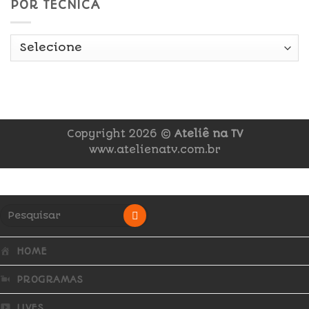
POR TÉCNICA
Copyright 2026 ©
Ateliê na TV
www.atelienatv.com.br
HOME
PROGRAMAS
LIVES