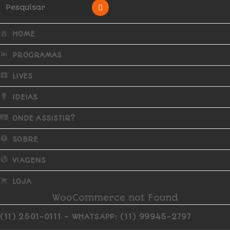
HOME
PROGRAMAS
LIVES
IDEIAS
ONDE ASSISTIR?
SOBRE
VIAGENS
LOJA
WooCommerce not Found
(11) 2501-0111 - WHATSAPP: (11) 99945-2797