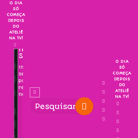
Skip
O DIA
SÓ
to
COMEÇA
content
DEPOIS
DO
ATELIÊ
NA TV!
INSCREVA-
SE!
O DIA
Inscreva-
SÓ
COMEÇA
se
DEPOIS
para
DO
receber
ATELIÊ
novidades!
NA TV!