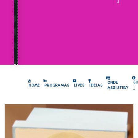
S
ONDE
HOME
PROGRAMAS
LIVES
IDEIAS
ASSISTIR?