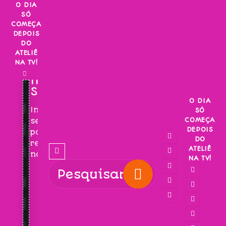
Skip
O DIA
SÓ
to
COMEÇA
content
DEPOIS
DO
ATELIÊ
NA TV!
INSCREVA-
SE!
O DIA
Inscreva-
SÓ
COMEÇA
se
DEPOIS
para
DO
receber
ATELIÊ
novidades!
NA TV!