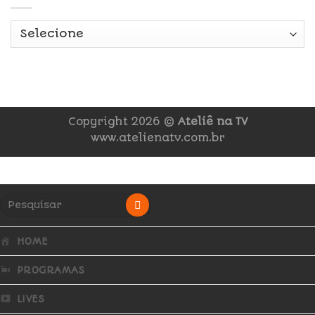
Copyright 2026 ©
Ateliê na TV
www.atelienatv.com.br
HOME
PROGRAMAS
LIVES