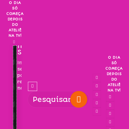
Skip
O DIA
SÓ
to
COMEÇA
content
DEPOIS
DO
ATELIÊ
NA TV!
INSCREVA-
SE!
O DIA
Inscreva-
SÓ
COMEÇA
se
DEPOIS
para
DO
receber
ATELIÊ
novidades!
NA TV!