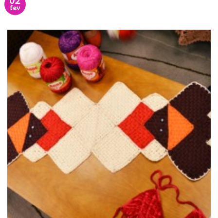
02
fev