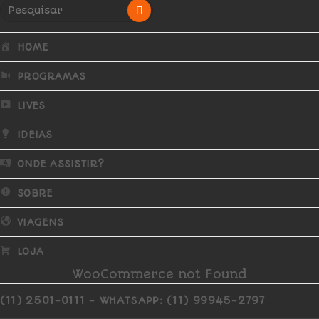
HOME
PROGRAMAS
LIVES
IDEIAS
ONDE ASSISTIR?
SOBRE
VIAGENS
LOJA
WooCommerce not Found
(11) 2501-0111 - WHATSAPP: (11) 99945-2797