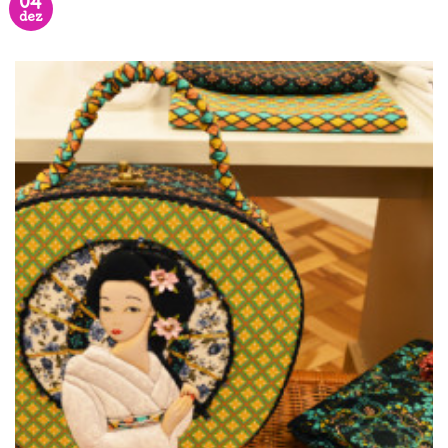
04
dez