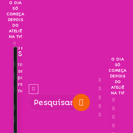
Skip
O DIA
SÓ
to
COMEÇA
content
DEPOIS
DO
ATELIÊ
NA TV!
INSCREVA-
SE!
O DIA
Inscreva-
SÓ
COMEÇA
se
DEPOIS
para
DO
receber
ATELIÊ
novidades!
NA TV!