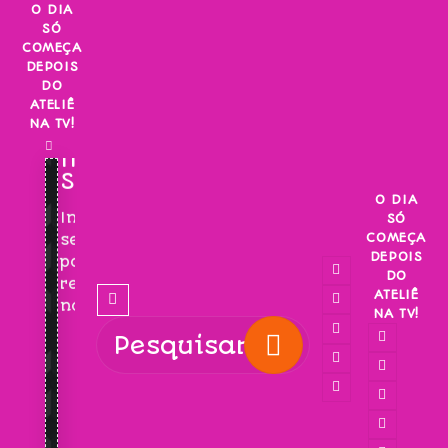
Skip
O DIA
SÓ
to
COMEÇA
content
DEPOIS
DO
ATELIÊ
NA TV!
INSCREVA-
SE!
O DIA
Inscreva-
SÓ
COMEÇA
se
DEPOIS
para
DO
receber
ATELIÊ
novidades!
NA TV!