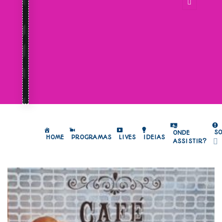
S
ONDE
HOME
PROGRAMAS
LIVES
IDEIAS
ASSISTIR?