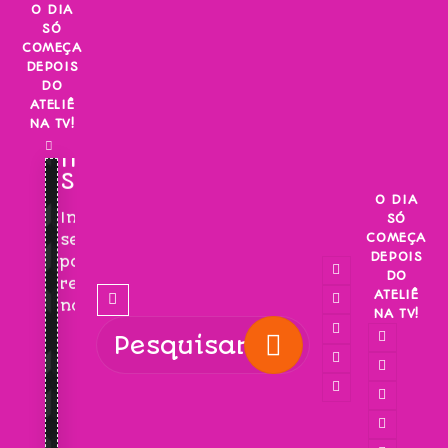
Skip
O DIA
SÓ
to
COMEÇA
content
DEPOIS
DO
ATELIÊ
NA TV!
INSCREVA-
SE!
O DIA
Inscreva-
SÓ
COMEÇA
se
DEPOIS
para
DO
receber
ATELIÊ
novidades!
NA TV!