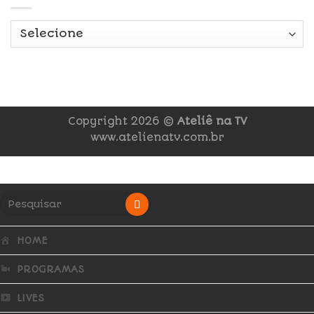
Copyright 2026 ©
Ateliê na TV
www.atelienatv.com.br
HOME
PROGRAMAS
LIVES