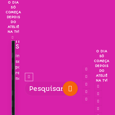
Skip
O DIA
SÓ
to
COMEÇA
content
DEPOIS
DO
ATELIÊ
NA TV!
INSCREVA-
SE!
O DIA
Inscreva-
SÓ
COMEÇA
se
DEPOIS
para
DO
receber
ATELIÊ
novidades!
NA TV!