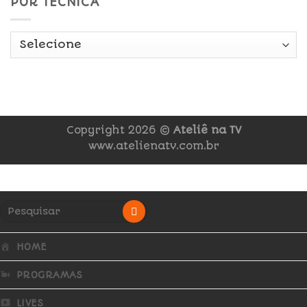
POR TÉCNICA
Copyright 2026 ©
Ateliê na TV
www.atelienatv.com.br
HOME
PROGRAMAS
LIVES