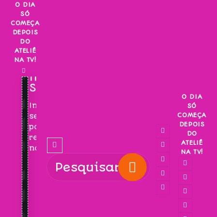
Skip
O DIA
SÓ
to
COMEÇA
content
DEPOIS
DO
ATELIÊ
NA TV!
INSCREVA-
SE!
O DIA
Inscreva-
SÓ
COMEÇA
se
DEPOIS
para
DO
receber
ATELIÊ
novidades!
NA TV!