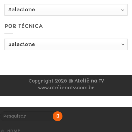
POR TÉCNICA
Copyright 2026 ©
Ateliê na TV
www.atelienatv.com.br
HOME