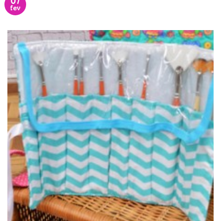
07
fev