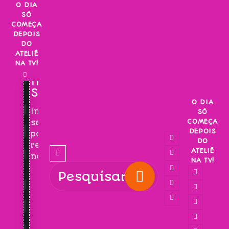
Skip
O DIA
SÓ
to
COMEÇA
content
DEPOIS
DO
ATELIÊ
NA TV!
INSCREVA-
SE!
O DIA
Inscreva-
SÓ
COMEÇA
se
DEPOIS
para
DO
receber
ATELIÊ
novidades!
NA TV!