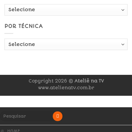
POR TÉCNICA
Copyright 2026 ©
Ateliê na TV
www.atelienatv.com.br
HOME