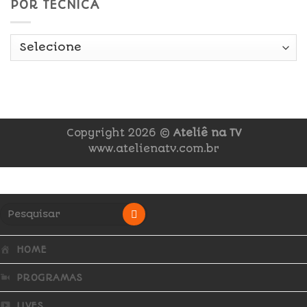
POR TÉCNICA
Copyright 2026 ©
Ateliê na TV
www.atelienatv.com.br
HOME
PROGRAMAS
LIVES