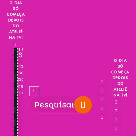
Skip
O DIA
SÓ
to
COMEÇA
content
DEPOIS
DO
ATELIÊ
NA TV!
INSCREVA-
SE!
O DIA
Inscreva-
SÓ
COMEÇA
se
DEPOIS
para
DO
receber
ATELIÊ
novidades!
NA TV!